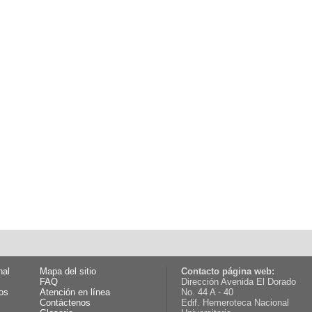
nal
Mapa del sitio
Contacto página web:
FAQ
Dirección Avenida El Dorado
os
Atención en línea
No. 44 A - 40
Contáctenos
Edif. Hemeroteca Nacional