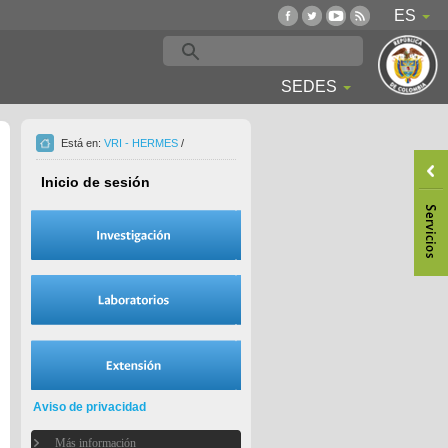
ES
SEDES
Está en:
VRI - HERMES
/
Inicio de sesión
Aviso de privacidad
Más información