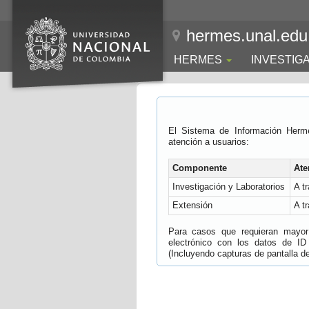
hermes.unal.edu
HERMES
INVESTIG
El Sistema de Información Herm
atención a usuarios:
Componente
Ate
Investigación y Laboratorios
A t
Extensión
A t
Para casos que requieran mayor e
electrónico con los datos de ID
(Incluyendo capturas de pantalla del