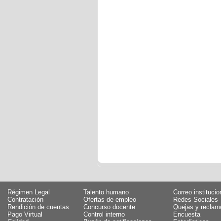
Régimen Legal
Talento humano
Correo institucio
Contratación
Ofertas de empleo
Redes Sociales
Rendición de cuentas
Concurso docente
Quejas y reclam
Pago Virtual
Control interno
Encuesta