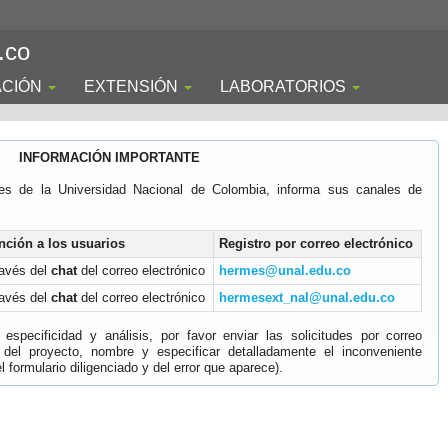
.co
ACIÓN
EXTENSIÓN
LABORATORIOS
INFORMACIÓN IMPORTANTE
es de la Universidad Nacional de Colombia, informa sus canales de
nción a los usuarios
Registro por correo electrónico
ravés del
chat
del correo electrónico
hermes@unal.edu.co
ravés del
chat
del correo electrónico
hermesext_nal@unal.edu.co
specificidad y análisis, por favor enviar las solicitudes por correo
 del proyecto, nombre y especificar detalladamente el inconveniente
 formulario diligenciado y del error que aparece).