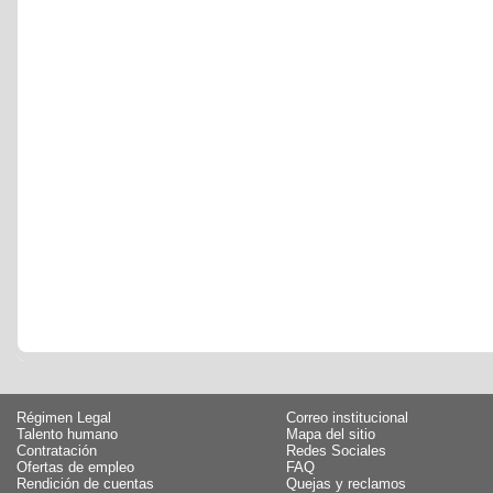
Régimen Legal
Correo institucional
Talento humano
Mapa del sitio
Contratación
Redes Sociales
Ofertas de empleo
FAQ
Rendición de cuentas
Quejas y reclamos