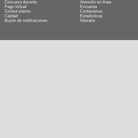
Concurso docente
Atención en línea
Pago Virtual
Encuesta
Control interno
Contáctenos
Calidad
Estadísticas
Buzón de notificaciones
Glosario