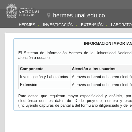
hermes.unal.edu.co
HERMES
INVESTIGACIÓN
EXTENSIÓN
LABORATO
INFORMACIÓN IMPORTA
El Sistema de Información Hermes de la Universidad Naciona
atención a usuarios:
Componente
Atención a los usuarios
Investigación y Laboratorios
A través del
chat
del correo electró
Extensión
A través del
chat
del correo electró
Para casos que requieran mayor especificidad y análisis, por 
electrónico con los datos de ID del proyecto, nombre y espec
(Incluyendo capturas de pantalla del formulario diligenciado y del e