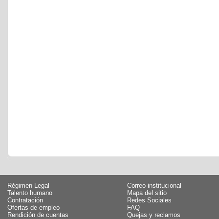
Régimen Legal
Correo institucional
Talento humano
Mapa del sitio
Contratación
Redes Sociales
Ofertas de empleo
FAQ
Rendición de cuentas
Quejas y reclamos