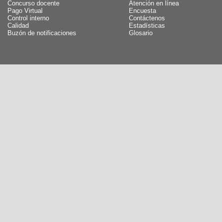
Concurso docente
Atención en línea
Pago Virtual
Encuesta
Control interno
Contáctenos
Calidad
Estadísticas
Buzón de notificaciones
Glosario