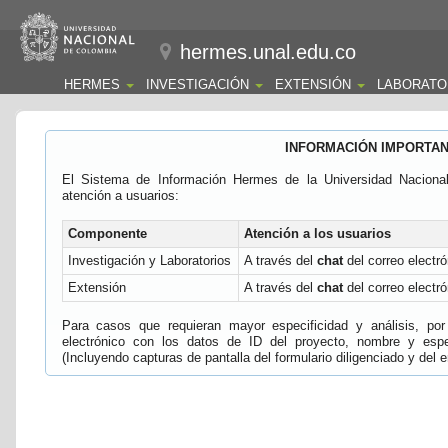
hermes.unal.edu.co
HERMES
INVESTIGACIÓN
EXTENSIÓN
LABORATO
INFORMACIÓN IMPORTA
El Sistema de Información Hermes de la Universidad Naciona
atención a usuarios:
Componente
Atención a los usuarios
Investigación y Laboratorios
A través del
chat
del correo electró
Extensión
A través del
chat
del correo electró
Para casos que requieran mayor especificidad y análisis, por 
electrónico con los datos de ID del proyecto, nombre y espec
(Incluyendo capturas de pantalla del formulario diligenciado y del e