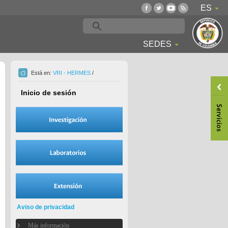
ES
SEDES
Está en:
VRI - HERMES
/
Inicio de sesión
Aviso de privacidad
Más información