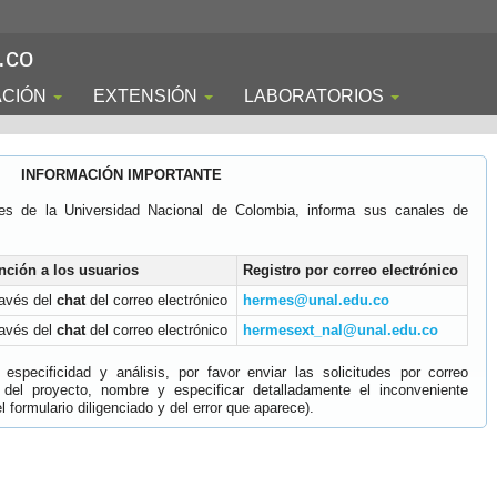
.co
ACIÓN
EXTENSIÓN
LABORATORIOS
INFORMACIÓN IMPORTANTE
es de la Universidad Nacional de Colombia, informa sus canales de
nción a los usuarios
Registro por correo electrónico
ravés del
chat
del correo electrónico
hermes@unal.edu.co
ravés del
chat
del correo electrónico
hermesext_nal@unal.edu.co
specificidad y análisis, por favor enviar las solicitudes por correo
 del proyecto, nombre y especificar detalladamente el inconveniente
 formulario diligenciado y del error que aparece).