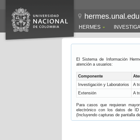
hermes.unal.edu
HERMES
INVESTIG
El Sistema de Información Herm
atención a usuarios:
Componente
Ate
Investigación y Laboratorios
A t
Extensión
A t
Para casos que requieran mayor e
electrónico con los datos de ID
(Incluyendo capturas de pantalla del