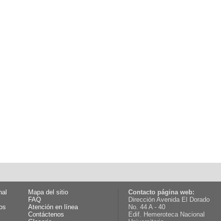
nal
Mapa del sitio
Contacto página web:
FAQ
Dirección Avenida El Dorado
os
Atención en línea
No. 44 A - 40
Contáctenos
Edif. Hemeroteca Nacional