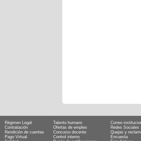
Régimen Legal
Talento humano
Correo institucio
Contratación
Ofertas de empleo
Redes Sociales
Rendición de cuentas
Concurso docente
Quejas y reclam
Pago Virtual
Control interno
Encuesta