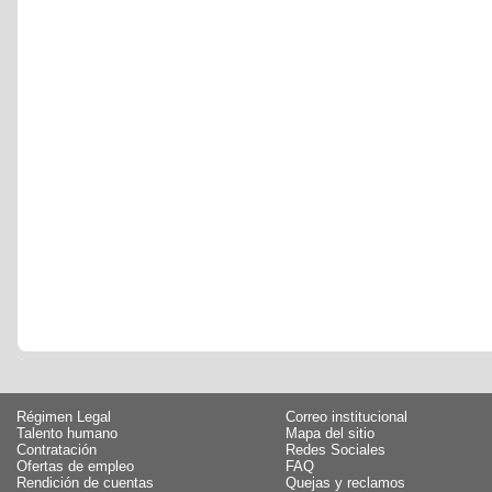
Régimen Legal
Correo institucional
Talento humano
Mapa del sitio
Contratación
Redes Sociales
Ofertas de empleo
FAQ
Rendición de cuentas
Quejas y reclamos