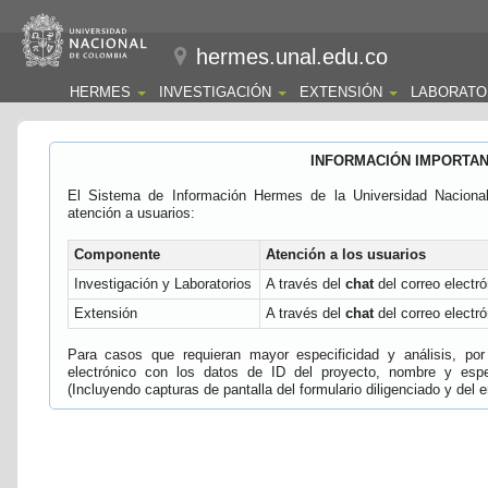
hermes.unal.edu.co
HERMES
INVESTIGACIÓN
EXTENSIÓN
LABORATO
INFORMACIÓN IMPORTA
El Sistema de Información Hermes de la Universidad Naciona
atención a usuarios:
Componente
Atención a los usuarios
Investigación y Laboratorios
A través del
chat
del correo electró
Extensión
A través del
chat
del correo electró
Para casos que requieran mayor especificidad y análisis, por 
electrónico con los datos de ID del proyecto, nombre y espec
(Incluyendo capturas de pantalla del formulario diligenciado y del e