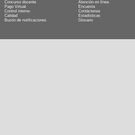
Concurso docente
Atención en línea
Pago Virtual
Encuesta
Control interno
Contáctenos
Calidad
Estadísticas
Buzón de notificaciones
Glosario