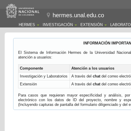
hermes.unal.edu.co
HERMES
INVESTIGACIÓN
EXTENSIÓN
LABORATO
INFORMACIÓN IMPORTA
El Sistema de Información Hermes de la Universidad Naciona
atención a usuarios:
Componente
Atención a los usuarios
Investigación y Laboratorios
A través del
chat
del correo electró
Extensión
A través del
chat
del correo electró
Para casos que requieran mayor especificidad y análisis, por 
electrónico con los datos de ID del proyecto, nombre y espec
(Incluyendo capturas de pantalla del formulario diligenciado y del e