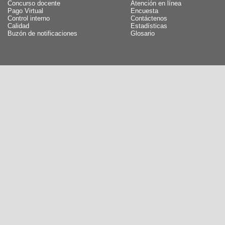
Concurso docente
Atención en línea
Pago Virtual
Encuesta
Control interno
Contáctenos
Calidad
Estadísticas
Buzón de notificaciones
Glosario