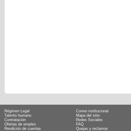
Régimen Legal
Correo institucional
Talento humano
Mapa del sitio
Contratación
Redes Sociales
Ofertas de empleo
FAQ
Rendición de cuentas
Quejas y reclamos