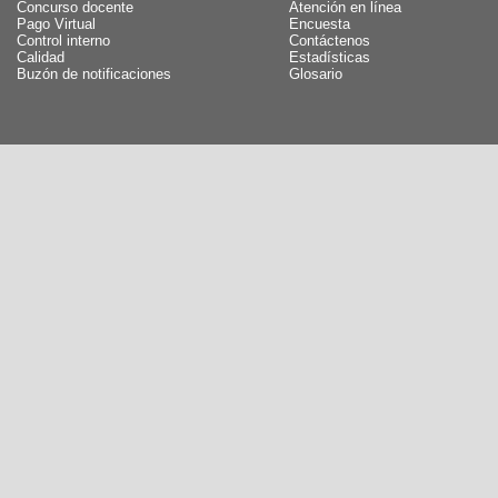
Concurso docente
Atención en línea
Pago Virtual
Encuesta
Control interno
Contáctenos
Calidad
Estadísticas
Buzón de notificaciones
Glosario