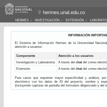
hermes.unal.edu.co
HERMES
INVESTIGACIÓN
EXTENSIÓN
LABORATO
INFORMACIÓN IMPORTA
El Sistema de Información Hermes de la Universidad Naciona
atención a usuarios:
Componente
Atención a los usuarios
Investigación y Laboratorios
A través del
chat
del correo electró
Extensión
A través del
chat
del correo electró
Para casos que requieran mayor especificidad y análisis, por 
electrónico con los datos de ID del proyecto, nombre y espec
(Incluyendo capturas de pantalla del formulario diligenciado y del e