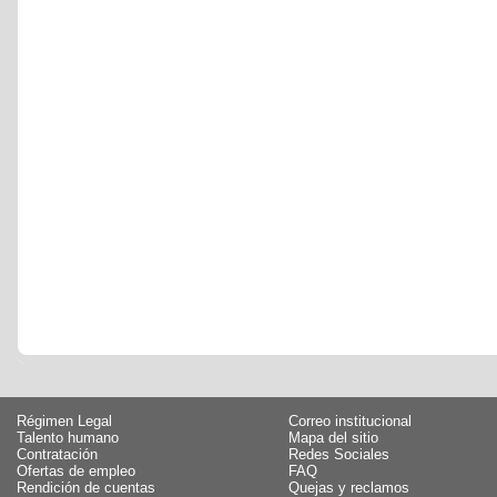
Régimen Legal
Correo institucional
Talento humano
Mapa del sitio
Contratación
Redes Sociales
Ofertas de empleo
FAQ
Rendición de cuentas
Quejas y reclamos