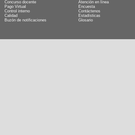
Concurso docente
Atención en línea
Pago Virtual
Encuesta
Control interno
Contáctenos
Calidad
Estadísticas
Buzón de notificaciones
Glosario