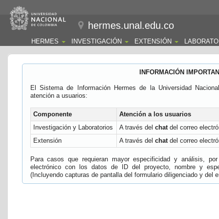
hermes.unal.edu.co
HERMES
INVESTIGACIÓN
EXTENSIÓN
LABORATO
INFORMACIÓN IMPORTA
El Sistema de Información Hermes de la Universidad Naciona
atención a usuarios:
Componente
Atención a los usuarios
Investigación y Laboratorios
A través del
chat
del correo electró
Extensión
A través del
chat
del correo electró
Para casos que requieran mayor especificidad y análisis, por 
electrónico con los datos de ID del proyecto, nombre y espec
(Incluyendo capturas de pantalla del formulario diligenciado y del e