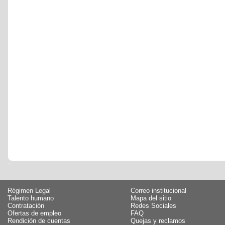
Régimen Legal
Correo institucional
Talento humano
Mapa del sitio
Contratación
Redes Sociales
Ofertas de empleo
FAQ
Rendición de cuentas
Quejas y reclamos