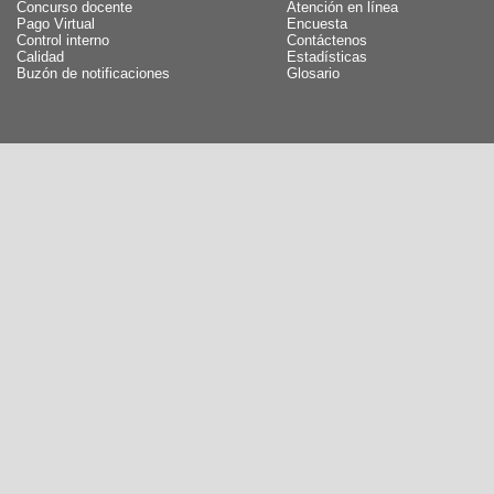
Concurso docente
Atención en línea
Pago Virtual
Encuesta
Control interno
Contáctenos
Calidad
Estadísticas
Buzón de notificaciones
Glosario