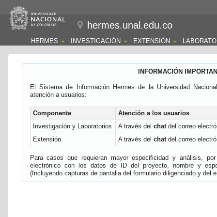
hermes.unal.edu.co
HERMES
INVESTIGACIÓN
EXTENSIÓN
LABORATO
INFORMACIÓN IMPORTA
El Sistema de Información Hermes de la Universidad Naciona
atención a usuarios:
Componente
Atención a los usuarios
Investigación y Laboratorios
A través del
chat
del correo electró
Extensión
A través del
chat
del correo electró
Para casos que requieran mayor especificidad y análisis, por 
electrónico con los datos de ID del proyecto, nombre y espec
(Incluyendo capturas de pantalla del formulario diligenciado y del e