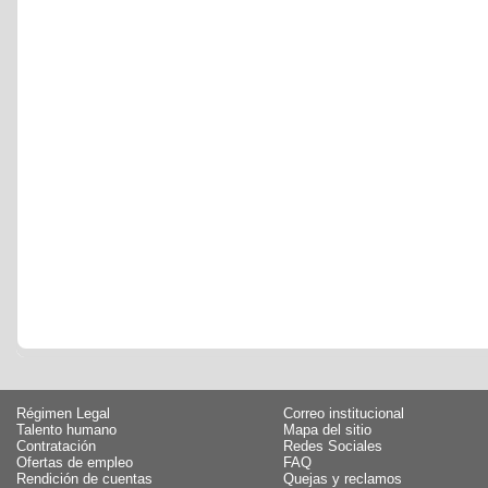
Régimen Legal
Correo institucional
Talento humano
Mapa del sitio
Contratación
Redes Sociales
Ofertas de empleo
FAQ
Rendición de cuentas
Quejas y reclamos