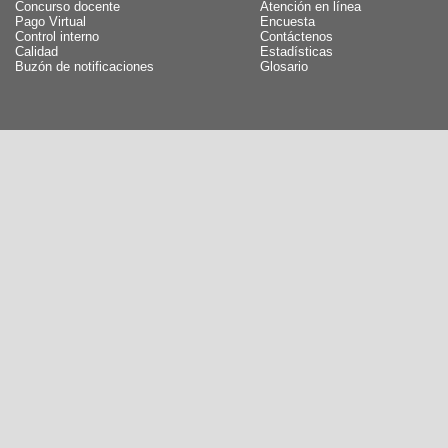
Concurso docente
Atención en línea
Pago Virtual
Encuesta
Control interno
Contáctenos
Calidad
Estadísticas
Buzón de notificaciones
Glosario