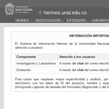
hermes.unal.edu.co
HERMES
INVESTIGACIÓN
EXTENSIÓN
LABORATO
INFORMACIÓN IMPORTA
El Sistema de Información Hermes de la Universidad Naciona
atención a usuarios:
Componente
Atención a los usuarios
Investigación y Laboratorios
A través del
chat
del correo electró
Extensión
A través del
chat
del correo electró
Para casos que requieran mayor especificidad y análisis, por 
electrónico con los datos de ID del proyecto, nombre y espec
(Incluyendo capturas de pantalla del formulario diligenciado y del e