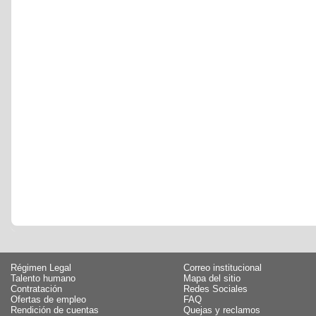
Régimen Legal
Correo institucional
Talento humano
Mapa del sitio
Contratación
Redes Sociales
Ofertas de empleo
FAQ
Rendición de cuentas
Quejas y reclamos