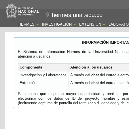
hermes.unal.edu.co
HERMES
INVESTIGACIÓN
EXTENSIÓN
LABORATO
INFORMACIÓN IMPORTA
El Sistema de Información Hermes de la Universidad Naciona
atención a usuarios:
Componente
Atención a los usuarios
Investigación y Laboratorios
A través del
chat
del correo electró
Extensión
A través del
chat
del correo electró
Para casos que requieran mayor especificidad y análisis, por 
electrónico con los datos de ID del proyecto, nombre y espec
(Incluyendo capturas de pantalla del formulario diligenciado y del e