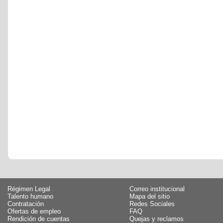
Régimen Legal
Correo institucional
Talento humano
Mapa del sitio
Contratación
Redes Sociales
Ofertas de empleo
FAQ
Rendición de cuentas
Quejas y reclamos