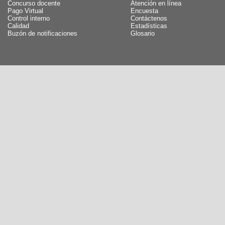
Concurso docente
Atención en línea
Pago Virtual
Encuesta
Control interno
Contáctenos
Calidad
Estadísticas
Buzón de notificaciones
Glosario