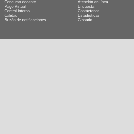
Concurso docente
Atención en línea
Pago Virtual
Encuesta
Control interno
Contáctenos
Calidad
Estadísticas
Buzón de notificaciones
Glosario