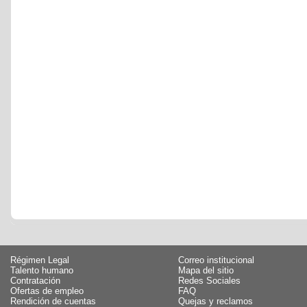
Régimen Legal
Correo institucional
Talento humano
Mapa del sitio
Contratación
Redes Sociales
Ofertas de empleo
FAQ
Rendición de cuentas
Quejas y reclamos