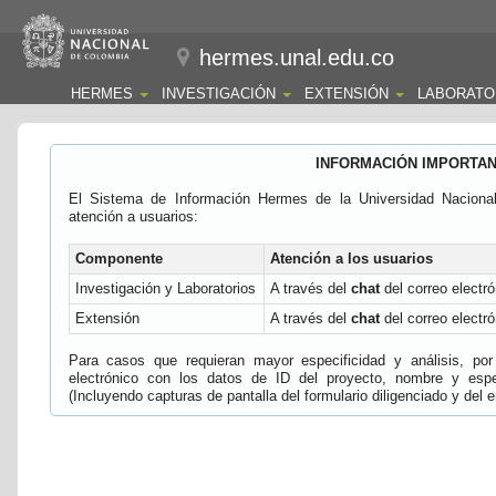
hermes.unal.edu.co
HERMES
INVESTIGACIÓN
EXTENSIÓN
LABORATO
INFORMACIÓN IMPORTA
El Sistema de Información Hermes de la Universidad Naciona
atención a usuarios:
Componente
Atención a los usuarios
Investigación y Laboratorios
A través del
chat
del correo electró
Extensión
A través del
chat
del correo electró
Para casos que requieran mayor especificidad y análisis, por 
electrónico con los datos de ID del proyecto, nombre y espec
(Incluyendo capturas de pantalla del formulario diligenciado y del e