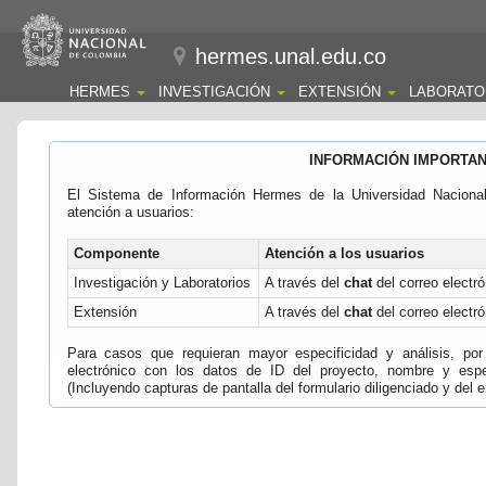
hermes.unal.edu.co
HERMES
INVESTIGACIÓN
EXTENSIÓN
LABORATO
INFORMACIÓN IMPORTA
El Sistema de Información Hermes de la Universidad Naciona
atención a usuarios:
Componente
Atención a los usuarios
Investigación y Laboratorios
A través del
chat
del correo electró
Extensión
A través del
chat
del correo electró
Para casos que requieran mayor especificidad y análisis, por 
electrónico con los datos de ID del proyecto, nombre y espec
(Incluyendo capturas de pantalla del formulario diligenciado y del e