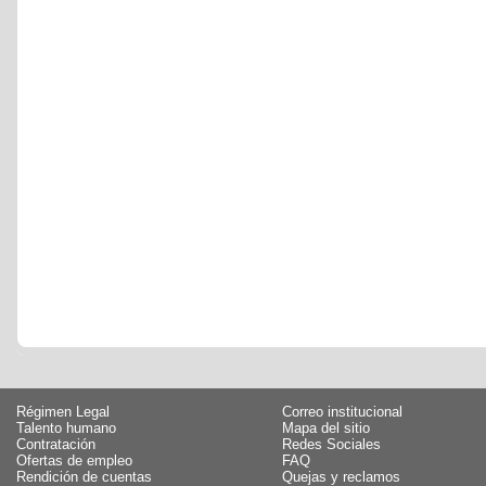
Régimen Legal
Correo institucional
Talento humano
Mapa del sitio
Contratación
Redes Sociales
Ofertas de empleo
FAQ
Rendición de cuentas
Quejas y reclamos