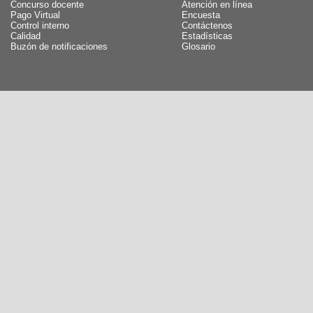
Concurso docente
Atención en línea
Pago Virtual
Encuesta
Control interno
Contáctenos
Calidad
Estadísticas
Buzón de notificaciones
Glosario