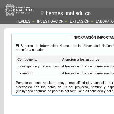
hermes.unal.edu.co
HERMES
INVESTIGACIÓN
EXTENSIÓN
LABORATO
INFORMACIÓN IMPORTA
El Sistema de Información Hermes de la Universidad Naciona
atención a usuarios:
Componente
Atención a los usuarios
Investigación y Laboratorios
A través del
chat
del correo electró
Extensión
A través del
chat
del correo electró
Para casos que requieran mayor especificidad y análisis, por 
electrónico con los datos de ID del proyecto, nombre y espec
(Incluyendo capturas de pantalla del formulario diligenciado y del e