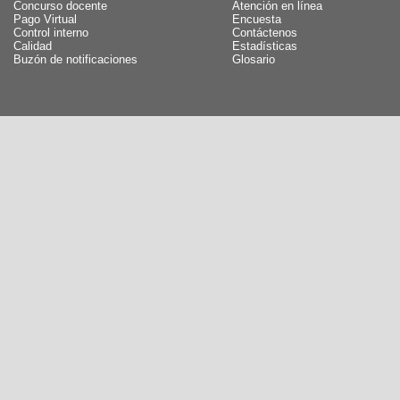
Concurso docente
Atención en línea
Pago Virtual
Encuesta
Control interno
Contáctenos
Calidad
Estadísticas
Buzón de notificaciones
Glosario