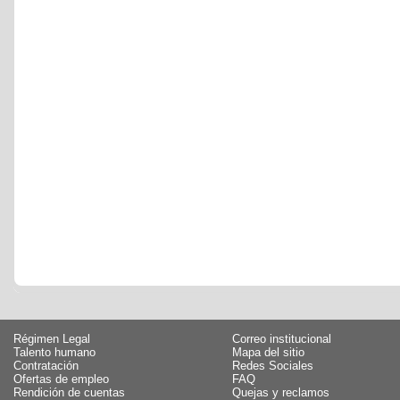
Régimen Legal
Correo institucional
Talento humano
Mapa del sitio
Contratación
Redes Sociales
Ofertas de empleo
FAQ
Rendición de cuentas
Quejas y reclamos