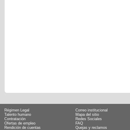
Régimen Legal
Correo institucional
Talento humano
Mapa del sitio
Contratación
Redes Sociales
Ofertas de empleo
FAQ
Rendición de cuentas
Quejas y reclamos