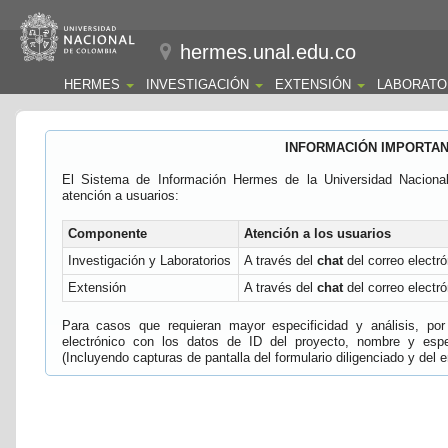
hermes.unal.edu.co
HERMES
INVESTIGACIÓN
EXTENSIÓN
LABORATO
INFORMACIÓN IMPORTA
El Sistema de Información Hermes de la Universidad Naciona
atención a usuarios:
Componente
Atención a los usuarios
Investigación y Laboratorios
A través del
chat
del correo electró
Extensión
A través del
chat
del correo electró
Para casos que requieran mayor especificidad y análisis, por 
electrónico con los datos de ID del proyecto, nombre y espec
(Incluyendo capturas de pantalla del formulario diligenciado y del e