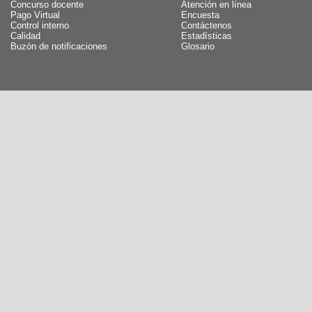
Concurso docente
Atención en línea
Pago Virtual
Encuesta
Control interno
Contáctenos
Calidad
Estadísticas
Buzón de notificaciones
Glosario