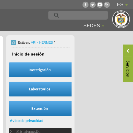
ES
SEDES
Está en:
VRI - HERMES
/
Inicio de sesión
Aviso de privacidad
Más información