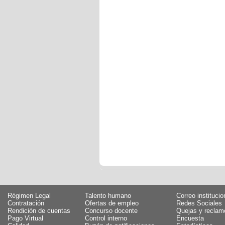
Régimen Legal
Talento humano
Correo institucio
Contratación
Ofertas de empleo
Redes Sociales
Rendición de cuentas
Concurso docente
Quejas y reclam
Pago Virtual
Control interno
Encuesta