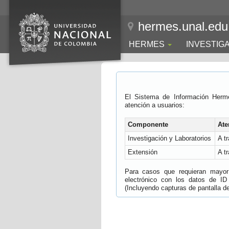
hermes.unal.edu
HERMES
INVESTIG
El Sistema de Información Herm
atención a usuarios:
Componente
Ate
Investigación y Laboratorios
A t
Extensión
A t
Para casos que requieran mayor e
electrónico con los datos de ID
(Incluyendo capturas de pantalla del