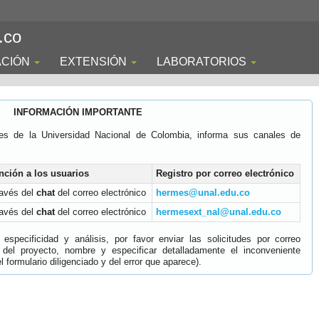
.co
ACIÓN
EXTENSIÓN
LABORATORIOS
INFORMACIÓN IMPORTANTE
es de la Universidad Nacional de Colombia, informa sus canales de
nción a los usuarios
Registro por correo electrónico
ravés del
chat
del correo electrónico
hermes@unal.edu.co
ravés del
chat
del correo electrónico
hermesext_nal@unal.edu.co
specificidad y análisis, por favor enviar las solicitudes por correo
 del proyecto, nombre y especificar detalladamente el inconveniente
 formulario diligenciado y del error que aparece).