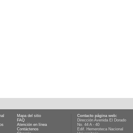
nal
Mapa del sitio
Contacto página web:
FAQ
Dirección Avenida El Dorado
os
Atención en línea
No. 44 A - 40
Contáctenos
Edif. Hemeroteca Nacional