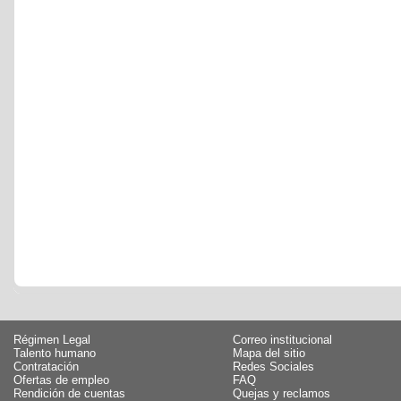
Régimen Legal
Correo institucional
Talento humano
Mapa del sitio
Contratación
Redes Sociales
Ofertas de empleo
FAQ
Rendición de cuentas
Quejas y reclamos