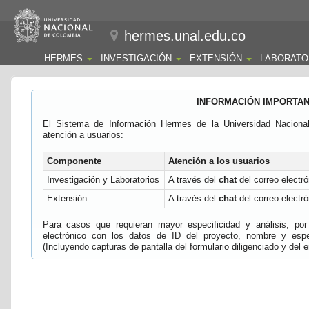
hermes.unal.edu.co
HERMES
INVESTIGACIÓN
EXTENSIÓN
LABORATO
INFORMACIÓN IMPORTA
El Sistema de Información Hermes de la Universidad Naciona
atención a usuarios:
Componente
Atención a los usuarios
Investigación y Laboratorios
A través del
chat
del correo electró
Extensión
A través del
chat
del correo electró
Para casos que requieran mayor especificidad y análisis, por 
electrónico con los datos de ID del proyecto, nombre y espec
(Incluyendo capturas de pantalla del formulario diligenciado y del e