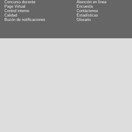
Concurso docente
Atención en línea
Pago Virtual
Encuesta
Control interno
Contáctenos
Calidad
Estadísticas
Buzón de notificaciones
Glosario