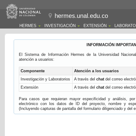
hermes.unal.edu.co
HERMES
INVESTIGACIÓN
EXTENSIÓN
LABORATO
INFORMACIÓN IMPORTA
El Sistema de Información Hermes de la Universidad Naciona
atención a usuarios:
Componente
Atención a los usuarios
Investigación y Laboratorios
A través del
chat
del correo electró
Extensión
A través del
chat
del correo electró
Para casos que requieran mayor especificidad y análisis, por 
electrónico con los datos de ID del proyecto, nombre y espec
(Incluyendo capturas de pantalla del formulario diligenciado y del e