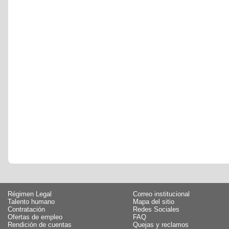
Régimen Legal
Correo institucional
Talento humano
Mapa del sitio
Contratación
Redes Sociales
Ofertas de empleo
FAQ
Rendición de cuentas
Quejas y reclamos