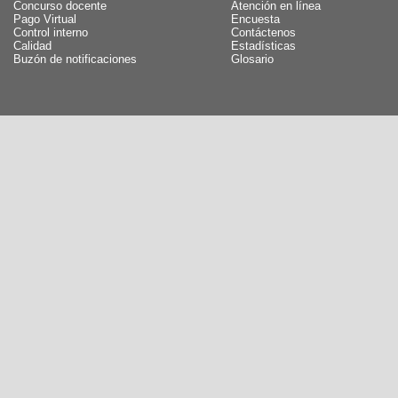
Concurso docente
Atención en línea
Pago Virtual
Encuesta
Control interno
Contáctenos
Calidad
Estadísticas
Buzón de notificaciones
Glosario