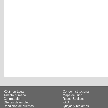
Régimen Legal
Correo institucional
Talento humano
Mapa del sitio
Contratación
Redes Sociales
Ofertas de empleo
FAQ
Rendición de cuentas
Quejas y reclamos