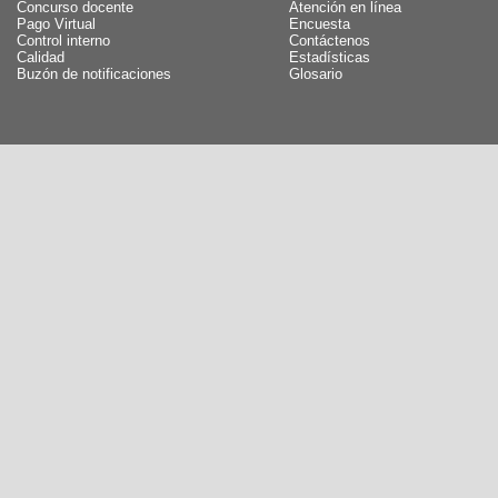
Concurso docente
Atención en línea
Pago Virtual
Encuesta
Control interno
Contáctenos
Calidad
Estadísticas
Buzón de notificaciones
Glosario