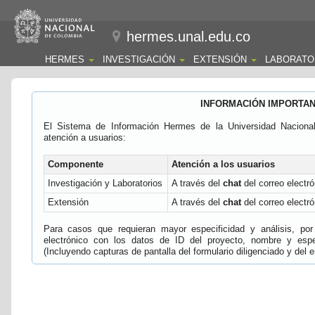
hermes.unal.edu.co
HERMES
INVESTIGACIÓN
EXTENSIÓN
LABORATO
INFORMACIÓN IMPORTA
El Sistema de Información Hermes de la Universidad Naciona
atención a usuarios:
Componente
Atención a los usuarios
Investigación y Laboratorios
A través del
chat
del correo electró
Extensión
A través del
chat
del correo electró
Para casos que requieran mayor especificidad y análisis, por 
electrónico con los datos de ID del proyecto, nombre y espec
(Incluyendo capturas de pantalla del formulario diligenciado y del e