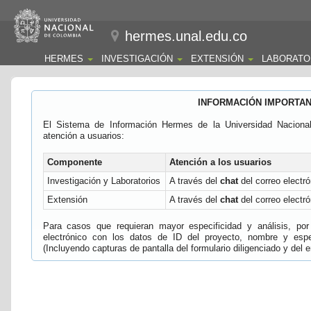
hermes.unal.edu.co
HERMES
INVESTIGACIÓN
EXTENSIÓN
LABORATO
INFORMACIÓN IMPORTA
El Sistema de Información Hermes de la Universidad Naciona
atención a usuarios:
Componente
Atención a los usuarios
Investigación y Laboratorios
A través del
chat
del correo electró
Extensión
A través del
chat
del correo electró
Para casos que requieran mayor especificidad y análisis, por 
electrónico con los datos de ID del proyecto, nombre y espec
(Incluyendo capturas de pantalla del formulario diligenciado y del e