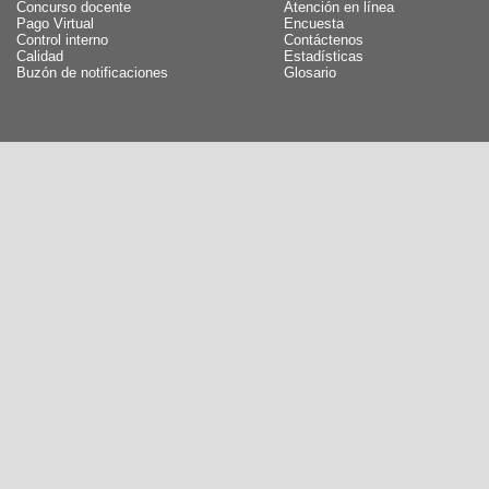
Concurso docente
Atención en línea
Pago Virtual
Encuesta
Control interno
Contáctenos
Calidad
Estadísticas
Buzón de notificaciones
Glosario