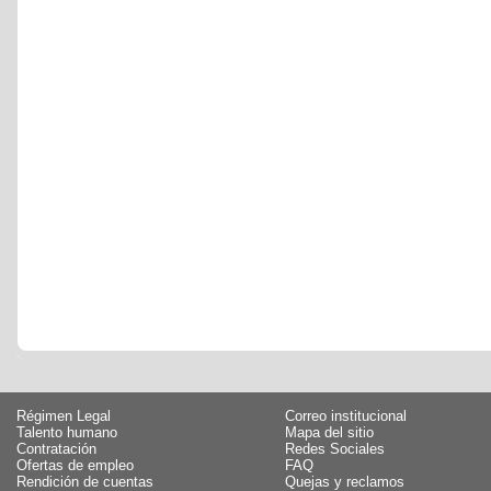
Régimen Legal
Correo institucional
Talento humano
Mapa del sitio
Contratación
Redes Sociales
Ofertas de empleo
FAQ
Rendición de cuentas
Quejas y reclamos