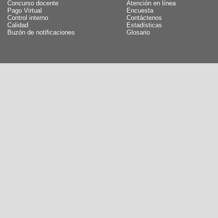
Concurso docente
Atención en línea
Pago Virtual
Encuesta
Control interno
Contáctenos
Calidad
Estadísticas
Buzón de notificaciones
Glosario