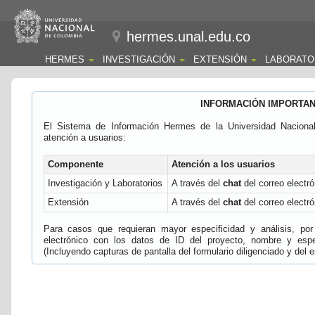
hermes.unal.edu.co
HERMES
INVESTIGACIÓN
EXTENSIÓN
LABORATO
INFORMACIÓN IMPORTA
El Sistema de Información Hermes de la Universidad Naciona
atención a usuarios:
Componente
Atención a los usuarios
Investigación y Laboratorios
A través del
chat
del correo electró
Extensión
A través del
chat
del correo electró
Para casos que requieran mayor especificidad y análisis, por 
electrónico con los datos de ID del proyecto, nombre y espec
(Incluyendo capturas de pantalla del formulario diligenciado y del e