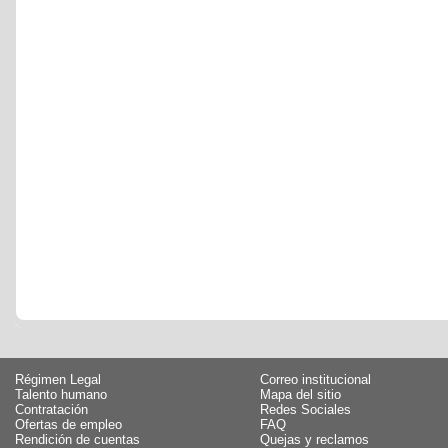
Régimen Legal
Correo institucional
Talento humano
Mapa del sitio
Contratación
Redes Sociales
Ofertas de empleo
FAQ
Rendición de cuentas
Quejas y reclamos