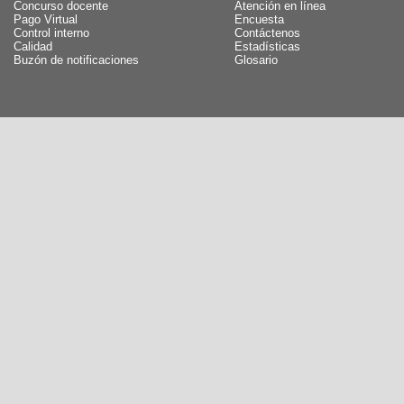
Concurso docente
Atención en línea
Pago Virtual
Encuesta
Control interno
Contáctenos
Calidad
Estadísticas
Buzón de notificaciones
Glosario