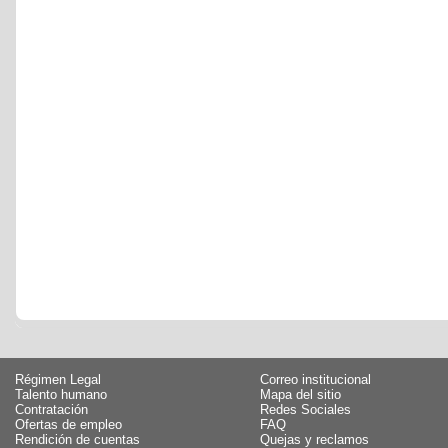
Régimen Legal
Correo institucional
Talento humano
Mapa del sitio
Contratación
Redes Sociales
Ofertas de empleo
FAQ
Rendición de cuentas
Quejas y reclamos