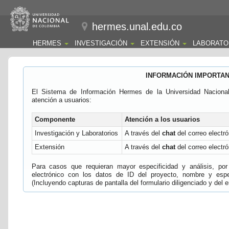
hermes.unal.edu.co
HERMES
INVESTIGACIÓN
EXTENSIÓN
LABORATO
INFORMACIÓN IMPORTA
El Sistema de Información Hermes de la Universidad Naciona
atención a usuarios:
Componente
Atención a los usuarios
Investigación y Laboratorios
A través del
chat
del correo electró
Extensión
A través del
chat
del correo electró
Para casos que requieran mayor especificidad y análisis, por 
electrónico con los datos de ID del proyecto, nombre y espec
(Incluyendo capturas de pantalla del formulario diligenciado y del e