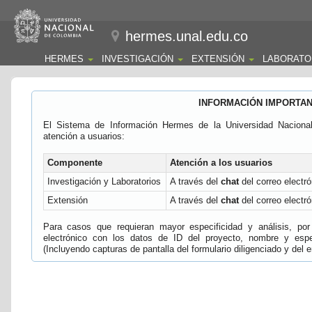
hermes.unal.edu.co
HERMES
INVESTIGACIÓN
EXTENSIÓN
LABORATO
INFORMACIÓN IMPORTA
El Sistema de Información Hermes de la Universidad Naciona
atención a usuarios:
Componente
Atención a los usuarios
Investigación y Laboratorios
A través del
chat
del correo electró
Extensión
A través del
chat
del correo electró
Para casos que requieran mayor especificidad y análisis, por 
electrónico con los datos de ID del proyecto, nombre y espec
(Incluyendo capturas de pantalla del formulario diligenciado y del e