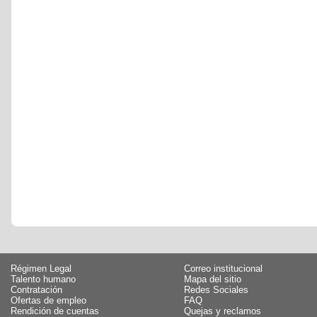
Régimen Legal
Correo institucional
Talento humano
Mapa del sitio
Contratación
Redes Sociales
Ofertas de empleo
FAQ
Rendición de cuentas
Quejas y reclamos