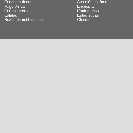
Concurso docente
Atención en línea
Pago Virtual
Encuesta
Control interno
Contáctenos
Calidad
Estadísticas
Buzón de notificaciones
Glosario