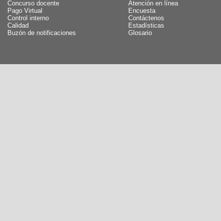
Concurso docente
Atención en línea
Pago Virtual
Encuesta
Control interno
Contáctenos
Calidad
Estadísticas
Buzón de notificaciones
Glosario