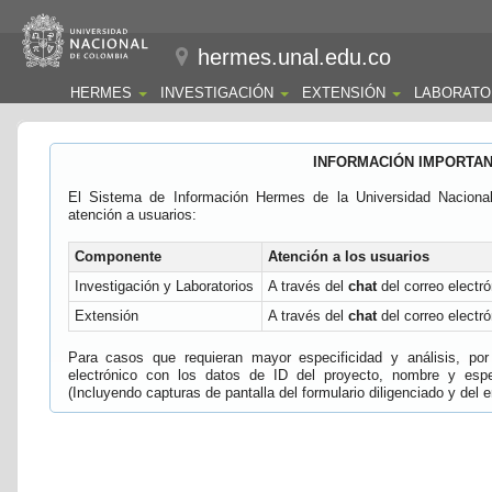
hermes.unal.edu.co
HERMES
INVESTIGACIÓN
EXTENSIÓN
LABORATO
INFORMACIÓN IMPORTA
El Sistema de Información Hermes de la Universidad Naciona
atención a usuarios:
Componente
Atención a los usuarios
Investigación y Laboratorios
A través del
chat
del correo electró
Extensión
A través del
chat
del correo electró
Para casos que requieran mayor especificidad y análisis, por 
electrónico con los datos de ID del proyecto, nombre y espec
(Incluyendo capturas de pantalla del formulario diligenciado y del e