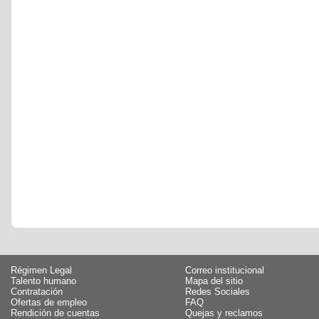
Régimen Legal
Correo institucional
Talento humano
Mapa del sitio
Contratación
Redes Sociales
Ofertas de empleo
FAQ
Rendición de cuentas
Quejas y reclamos