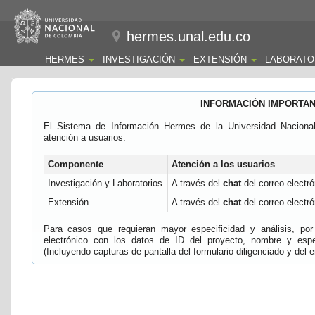
hermes.unal.edu.co
HERMES
INVESTIGACIÓN
EXTENSIÓN
LABORATO
INFORMACIÓN IMPORTA
El Sistema de Información Hermes de la Universidad Naciona
atención a usuarios:
Componente
Atención a los usuarios
Investigación y Laboratorios
A través del
chat
del correo electró
Extensión
A través del
chat
del correo electró
Para casos que requieran mayor especificidad y análisis, por 
electrónico con los datos de ID del proyecto, nombre y espec
(Incluyendo capturas de pantalla del formulario diligenciado y del e