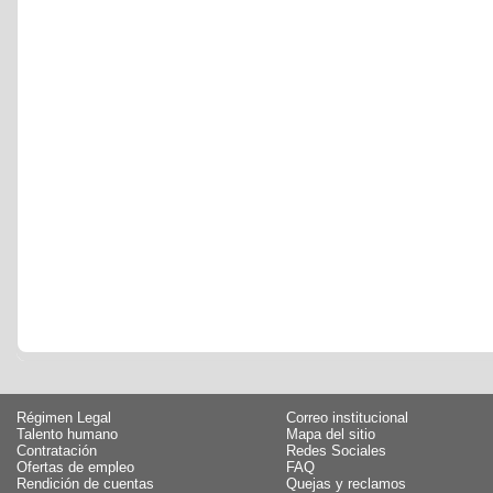
Régimen Legal
Correo institucional
Talento humano
Mapa del sitio
Contratación
Redes Sociales
Ofertas de empleo
FAQ
Rendición de cuentas
Quejas y reclamos