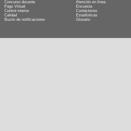
Concurso docente
Atención en línea
Pago Virtual
Encuesta
Control interno
Contáctenos
Calidad
Estadísticas
Buzón de notificaciones
Glosario