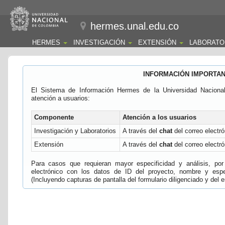
hermes.unal.edu.co
HERMES
INVESTIGACIÓN
EXTENSIÓN
LABORATO
INFORMACIÓN IMPORTA
El Sistema de Información Hermes de la Universidad Naciona
atención a usuarios:
Componente
Atención a los usuarios
Investigación y Laboratorios
A través del
chat
del correo electró
Extensión
A través del
chat
del correo electró
Para casos que requieran mayor especificidad y análisis, por 
electrónico con los datos de ID del proyecto, nombre y espec
(Incluyendo capturas de pantalla del formulario diligenciado y del e