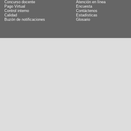
Concurso docente
Atención en línea
Pago Virtual
Encuesta
Control interno
Contáctenos
Calidad
Estadísticas
Buzón de notificaciones
Glosario