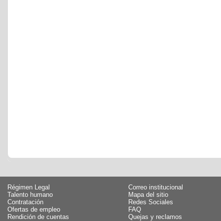
Régimen Legal
Correo institucional
Talento humano
Mapa del sitio
Contratación
Redes Sociales
Ofertas de empleo
FAQ
Rendición de cuentas
Quejas y reclamos