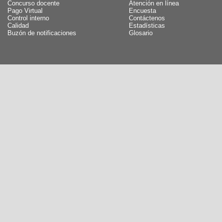
Concurso docente
Atención en línea
Pago Virtual
Encuesta
Control interno
Contáctenos
Calidad
Estadísticas
Buzón de notificaciones
Glosario