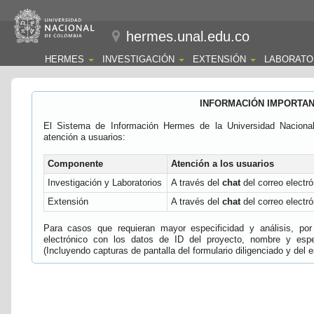
hermes.unal.edu.co
HERMES
INVESTIGACIÓN
EXTENSIÓN
LABORATO
INFORMACIÓN IMPORTA
El Sistema de Información Hermes de la Universidad Naciona
atención a usuarios:
Componente
Atención a los usuarios
Investigación y Laboratorios
A través del
chat
del correo electró
Extensión
A través del
chat
del correo electró
Para casos que requieran mayor especificidad y análisis, por 
electrónico con los datos de ID del proyecto, nombre y espec
(Incluyendo capturas de pantalla del formulario diligenciado y del e