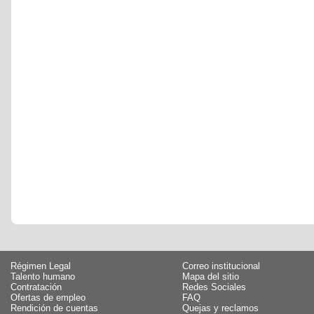
Régimen Legal
Correo institucional
Talento humano
Mapa del sitio
Contratación
Redes Sociales
Ofertas de empleo
FAQ
Rendición de cuentas
Quejas y reclamos