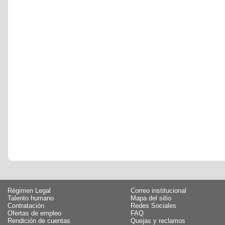
Régimen Legal
Correo institucional
Talento humano
Mapa del sitio
Contratación
Redes Sociales
Ofertas de empleo
FAQ
Rendición de cuentas
Quejas y reclamos