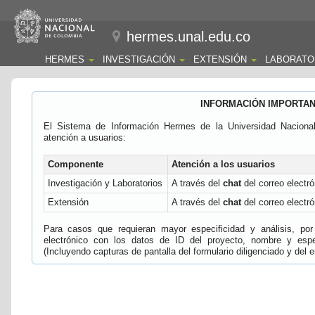
hermes.unal.edu.co
HERMES
INVESTIGACIÓN
EXTENSIÓN
LABORATO
INFORMACIÓN IMPORTA
El Sistema de Información Hermes de la Universidad Naciona
atención a usuarios:
Componente
Atención a los usuarios
Investigación y Laboratorios
A través del
chat
del correo electró
Extensión
A través del
chat
del correo electró
Para casos que requieran mayor especificidad y análisis, por 
electrónico con los datos de ID del proyecto, nombre y espec
(Incluyendo capturas de pantalla del formulario diligenciado y del e