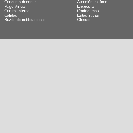
Concurso docente
Atención en línea
Pago Virtual
Encuesta
Control interno
Contáctenos
Calidad
Estadísticas
Buzón de notificaciones
Glosario