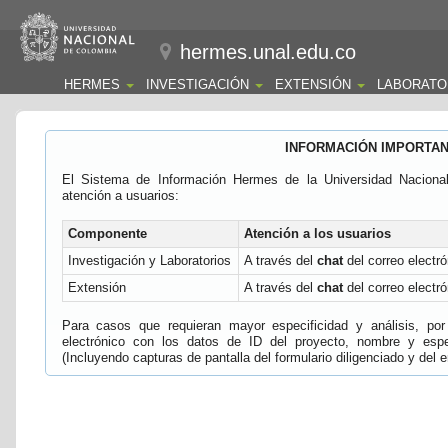
hermes.unal.edu.co
HERMES
INVESTIGACIÓN
EXTENSIÓN
LABORATO
INFORMACIÓN IMPORTA
El Sistema de Información Hermes de la Universidad Naciona
atención a usuarios:
Componente
Atención a los usuarios
Investigación y Laboratorios
A través del
chat
del correo electró
Extensión
A través del
chat
del correo electró
Para casos que requieran mayor especificidad y análisis, por 
electrónico con los datos de ID del proyecto, nombre y espec
(Incluyendo capturas de pantalla del formulario diligenciado y del e