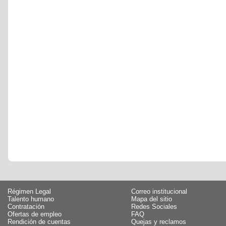
Régimen Legal
Correo institucional
Talento humano
Mapa del sitio
Contratación
Redes Sociales
Ofertas de empleo
FAQ
Rendición de cuentas
Quejas y reclamos