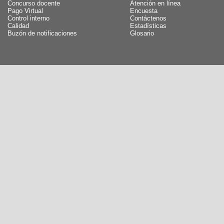
Concurso docente
Atención en línea
Pago Virtual
Encuesta
Control interno
Contáctenos
Calidad
Estadísticas
Buzón de notificaciones
Glosario