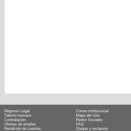
Régimen Legal
Correo institucional
Talento humano
Mapa del sitio
Contratación
Redes Sociales
Ofertas de empleo
FAQ
Rendición de cuentas
Quejas y reclamos