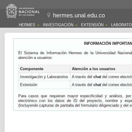
hermes.unal.edu.co
HERMES
INVESTIGACIÓN
EXTENSIÓN
LABORATO
INFORMACIÓN IMPORTA
El Sistema de Información Hermes de la Universidad Naciona
atención a usuarios:
Componente
Atención a los usuarios
Investigación y Laboratorios
A través del
chat
del correo electró
Extensión
A través del
chat
del correo electró
Para casos que requieran mayor especificidad y análisis, por 
electrónico con los datos de ID del proyecto, nombre y espec
(Incluyendo capturas de pantalla del formulario diligenciado y del e