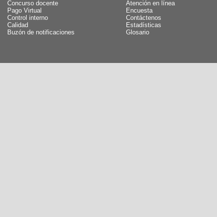
Concurso docente
Atención en línea
Pago Virtual
Encuesta
Control interno
Contáctenos
Calidad
Estadísticas
Buzón de notificaciones
Glosario