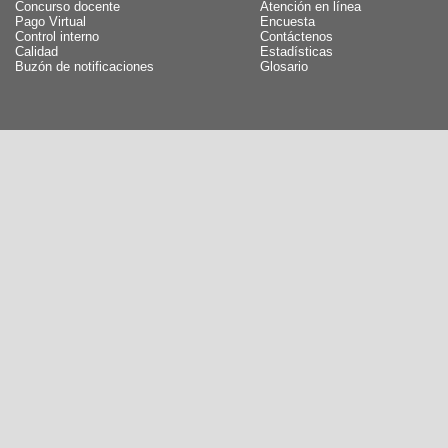
Concurso docente
Atención en línea
Pago Virtual
Encuesta
Control interno
Contáctenos
Calidad
Estadísticas
Buzón de notificaciones
Glosario