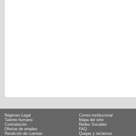
Régimen Legal
Correo institucional
Talento humano
Mapa del sitio
Contratación
Redes Sociales
Ofertas de empleo
FAQ
Rendición de cuentas
Quejas y reclamos