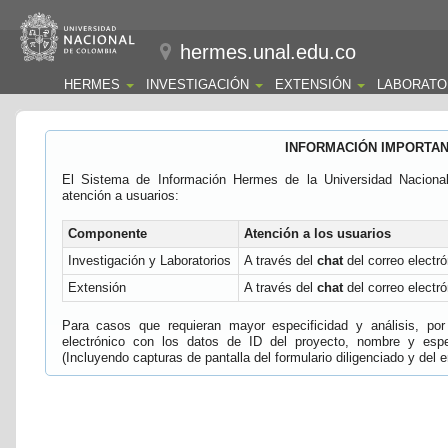
hermes.unal.edu.co
HERMES
INVESTIGACIÓN
EXTENSIÓN
LABORATO
INFORMACIÓN IMPORTA
El Sistema de Información Hermes de la Universidad Naciona
atención a usuarios:
Componente
Atención a los usuarios
Investigación y Laboratorios
A través del
chat
del correo electró
Extensión
A través del
chat
del correo electró
Para casos que requieran mayor especificidad y análisis, por 
electrónico con los datos de ID del proyecto, nombre y espec
(Incluyendo capturas de pantalla del formulario diligenciado y del e