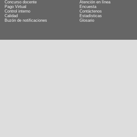
Concurso docente
Atención en línea
Pago Virtual
Encuesta
Control interno
Contáctenos
Calidad
Estadísticas
Buzón de notificaciones
Glosario