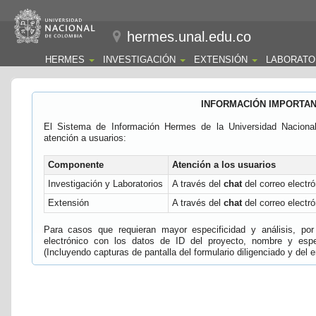
hermes.unal.edu.co
HERMES
INVESTIGACIÓN
EXTENSIÓN
LABORATO
INFORMACIÓN IMPORTA
El Sistema de Información Hermes de la Universidad Naciona
atención a usuarios:
Componente
Atención a los usuarios
Investigación y Laboratorios
A través del
chat
del correo electró
Extensión
A través del
chat
del correo electró
Para casos que requieran mayor especificidad y análisis, por 
electrónico con los datos de ID del proyecto, nombre y espec
(Incluyendo capturas de pantalla del formulario diligenciado y del e