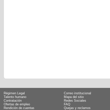
Régimen Legal
Correo institucional
Talento humano
Mapa del sitio
Contratación
Redes Sociales
Ofertas de empleo
FAQ
Rendición de cuentas
Quejas y reclamos