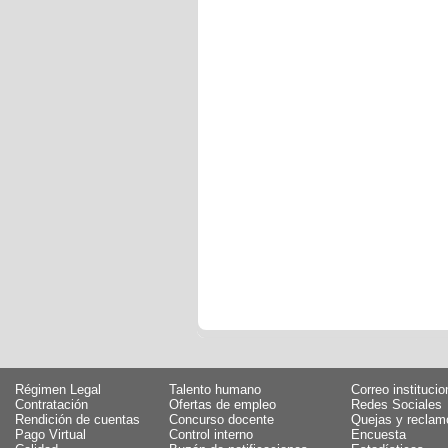
Régimen Legal
Talento humano
Correo institucio
Contratación
Ofertas de empleo
Redes Sociales
Rendición de cuentas
Concurso docente
Quejas y reclam
Pago Virtual
Control interno
Encuesta