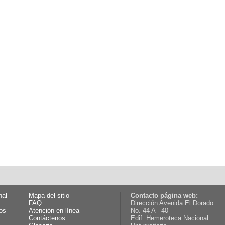
nal
Mapa del sitio
Contacto página web:
FAQ
Dirección Avenida El Dorado
os
Atención en línea
No. 44 A - 40
Contáctenos
Edif. Hemeroteca Nacional