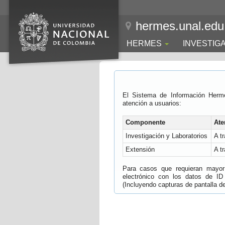
hermes.unal.edu
HERMES
INVESTIG
El Sistema de Información Herm
atención a usuarios:
Componente
Ate
Investigación y Laboratorios
A t
Extensión
A t
Para casos que requieran mayor e
electrónico con los datos de ID
(Incluyendo capturas de pantalla del