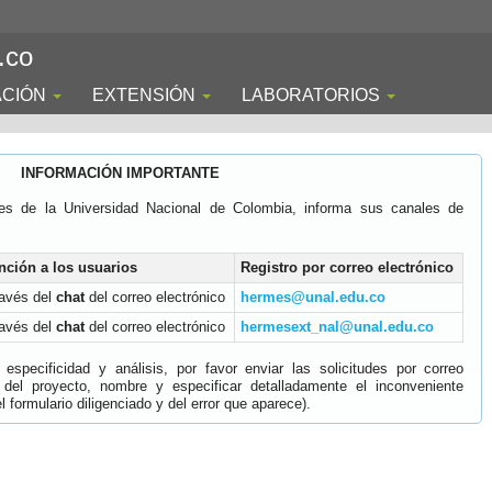
.co
ACIÓN
EXTENSIÓN
LABORATORIOS
INFORMACIÓN IMPORTANTE
es de la Universidad Nacional de Colombia, informa sus canales de
nción a los usuarios
Registro por correo electrónico
ravés del
chat
del correo electrónico
hermes@unal.edu.co
ravés del
chat
del correo electrónico
hermesext_nal@unal.edu.co
specificidad y análisis, por favor enviar las solicitudes por correo
 del proyecto, nombre y especificar detalladamente el inconveniente
 formulario diligenciado y del error que aparece).