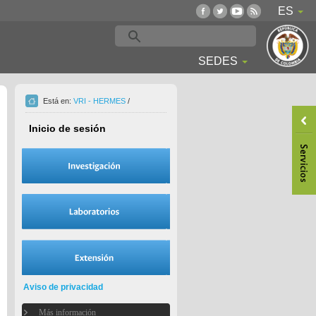
ES
SEDES
Está en:
VRI - HERMES
/
Inicio de sesión
Aviso de privacidad
Más información