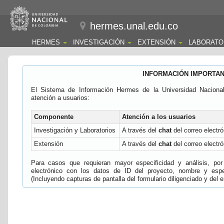
hermes.unal.edu.co
HERMES
INVESTIGACIÓN
EXTENSIÓN
LABORATO
INFORMACIÓN IMPORTA
El Sistema de Información Hermes de la Universidad Naciona
atención a usuarios:
Componente
Atención a los usuarios
Investigación y Laboratorios
A través del
chat
del correo electró
Extensión
A través del
chat
del correo electró
Para casos que requieran mayor especificidad y análisis, por 
electrónico con los datos de ID del proyecto, nombre y espec
(Incluyendo capturas de pantalla del formulario diligenciado y del e