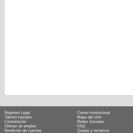
Régimen Legal
Correo institucional
Talento humano
Mapa del sitio
Contratación
Redes Sociales
Ofertas de empleo
FAQ
Rendición de cuentas
Quejas y reclamos