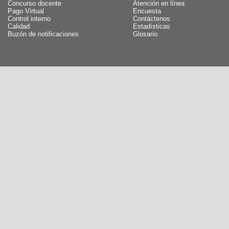
Concurso docente
Atención en línea
Pago Virtual
Encuesta
Control interno
Contáctenos
Calidad
Estadísticas
Buzón de notificaciones
Glosario