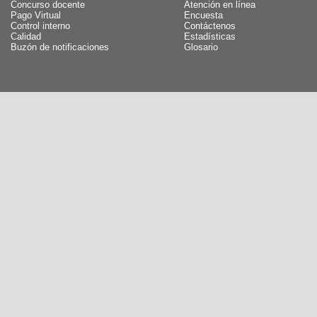
Concurso docente
Atención en línea
Pago Virtual
Encuesta
Control interno
Contáctenos
Calidad
Estadísticas
Buzón de notificaciones
Glosario