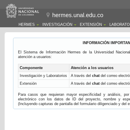
hermes.unal.edu.co
HERMES
INVESTIGACIÓN
EXTENSIÓN
LABORATO
INFORMACIÓN IMPORTA
El Sistema de Información Hermes de la Universidad Naciona
atención a usuarios:
Componente
Atención a los usuarios
Investigación y Laboratorios
A través del
chat
del correo electró
Extensión
A través del
chat
del correo electró
Para casos que requieran mayor especificidad y análisis, por 
electrónico con los datos de ID del proyecto, nombre y espec
(Incluyendo capturas de pantalla del formulario diligenciado y del e