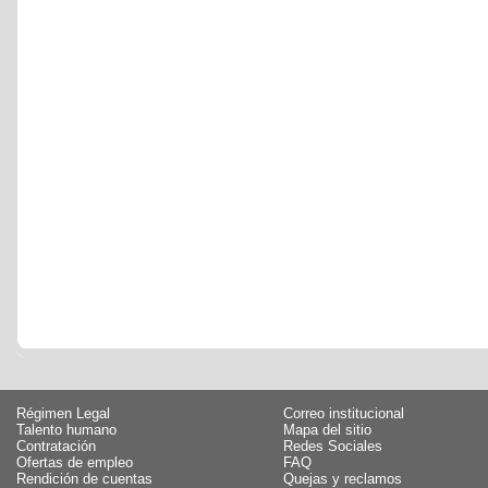
Régimen Legal
Correo institucional
Talento humano
Mapa del sitio
Contratación
Redes Sociales
Ofertas de empleo
FAQ
Rendición de cuentas
Quejas y reclamos