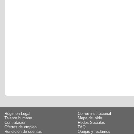
Régimen Legal
Correo institucional
Talento humano
Mapa del sitio
Contratación
Redes Sociales
Ofertas de empleo
FAQ
Rendición de cuentas
Quejas y reclamos