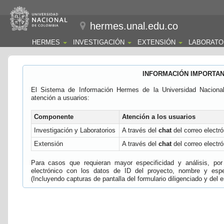
hermes.unal.edu.co
HERMES
INVESTIGACIÓN
EXTENSIÓN
LABORATO
INFORMACIÓN IMPORTA
El Sistema de Información Hermes de la Universidad Naciona
atención a usuarios:
Componente
Atención a los usuarios
Investigación y Laboratorios
A través del
chat
del correo electró
Extensión
A través del
chat
del correo electró
Para casos que requieran mayor especificidad y análisis, por 
electrónico con los datos de ID del proyecto, nombre y espec
(Incluyendo capturas de pantalla del formulario diligenciado y del e