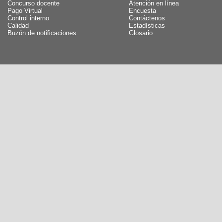
Concurso docente
Atención en línea
Pago Virtual
Encuesta
Control interno
Contáctenos
Calidad
Estadísticas
Buzón de notificaciones
Glosario