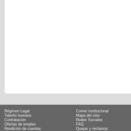
Régimen Legal
Correo institucional
Talento humano
Mapa del sitio
Contratación
Redes Sociales
Ofertas de empleo
FAQ
Rendición de cuentas
Quejas y reclamos