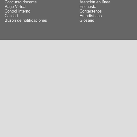
Concurso docente
Atención en línea
Pago Virtual
Encuesta
Control interno
Contáctenos
Calidad
Estadísticas
Buzón de notificaciones
Glosario