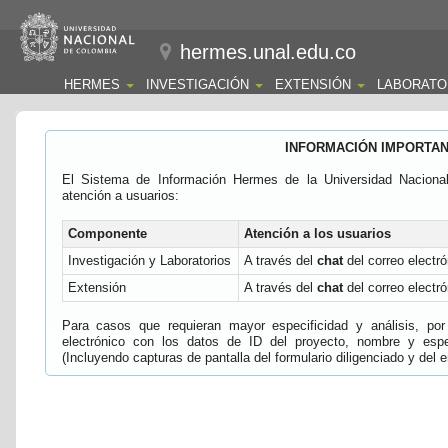
hermes.unal.edu.co
HERMES
INVESTIGACIÓN
EXTENSIÓN
LABORATO
INFORMACIÓN IMPORTA
El Sistema de Información Hermes de la Universidad Naciona
atención a usuarios:
Componente
Atención a los usuarios
Investigación y Laboratorios
A través del
chat
del correo electró
Extensión
A través del
chat
del correo electró
Para casos que requieran mayor especificidad y análisis, por 
electrónico con los datos de ID del proyecto, nombre y espec
(Incluyendo capturas de pantalla del formulario diligenciado y del e