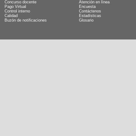
Concurso docente
Atención en línea
Pago Virtual
Encuesta
Control interno
Contáctenos
Calidad
Estadísticas
Buzón de notificaciones
Glosario