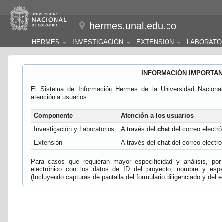
hermes.unal.edu.co
HERMES
INVESTIGACIÓN
EXTENSIÓN
LABORATO
INFORMACIÓN IMPORTA
El Sistema de Información Hermes de la Universidad Naciona
atención a usuarios:
Componente
Atención a los usuarios
Investigación y Laboratorios
A través del
chat
del correo electró
Extensión
A través del
chat
del correo electró
Para casos que requieran mayor especificidad y análisis, por 
electrónico con los datos de ID del proyecto, nombre y espec
(Incluyendo capturas de pantalla del formulario diligenciado y del e