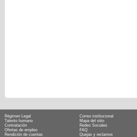
Régimen Legal
Correo institucional
Talento humano
Mapa del sitio
Contratación
Redes Sociales
Ofertas de empleo
FAQ
Rendición de cuentas
Quejas y reclamos