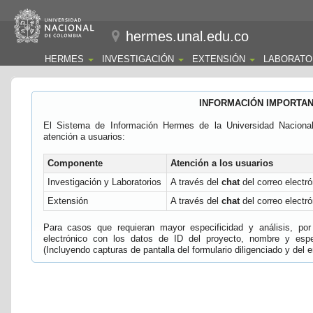
hermes.unal.edu.co
HERMES
INVESTIGACIÓN
EXTENSIÓN
LABORATO
INFORMACIÓN IMPORTA
El Sistema de Información Hermes de la Universidad Naciona
atención a usuarios:
Componente
Atención a los usuarios
Investigación y Laboratorios
A través del
chat
del correo electró
Extensión
A través del
chat
del correo electró
Para casos que requieran mayor especificidad y análisis, por 
electrónico con los datos de ID del proyecto, nombre y espec
(Incluyendo capturas de pantalla del formulario diligenciado y del e