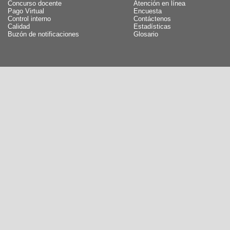
Concurso docente
Atención en línea
Pago Virtual
Encuesta
Control interno
Contáctenos
Calidad
Estadísticas
Buzón de notificaciones
Glosario