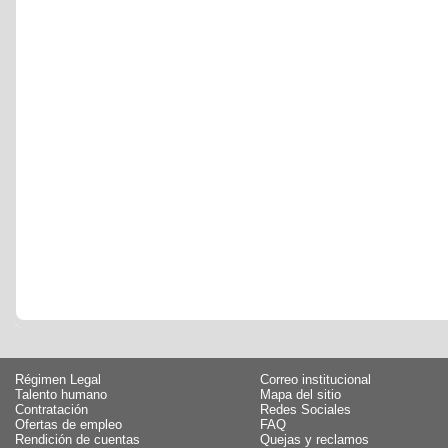
Régimen Legal
Correo institucional
Talento humano
Mapa del sitio
Contratación
Redes Sociales
Ofertas de empleo
FAQ
Rendición de cuentas
Quejas y reclamos