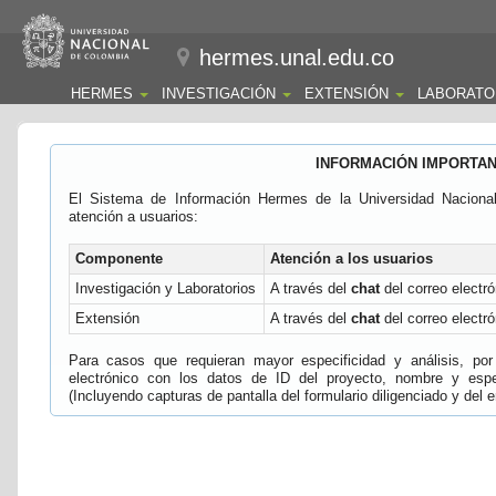
hermes.unal.edu.co
HERMES
INVESTIGACIÓN
EXTENSIÓN
LABORATO
INFORMACIÓN IMPORTA
El Sistema de Información Hermes de la Universidad Naciona
atención a usuarios:
Componente
Atención a los usuarios
Investigación y Laboratorios
A través del
chat
del correo electró
Extensión
A través del
chat
del correo electró
Para casos que requieran mayor especificidad y análisis, por 
electrónico con los datos de ID del proyecto, nombre y espec
(Incluyendo capturas de pantalla del formulario diligenciado y del e