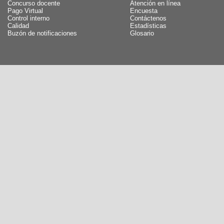
Concurso docente
Atención en línea
Pago Virtual
Encuesta
Control interno
Contáctenos
Calidad
Estadísticas
Buzón de notificaciones
Glosario