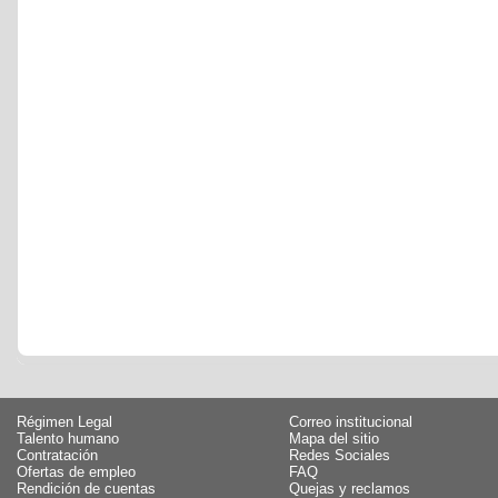
Régimen Legal
Correo institucional
Talento humano
Mapa del sitio
Contratación
Redes Sociales
Ofertas de empleo
FAQ
Rendición de cuentas
Quejas y reclamos