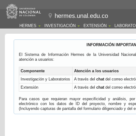
hermes.unal.edu.co
HERMES
INVESTIGACIÓN
EXTENSIÓN
LABORATO
INFORMACIÓN IMPORTA
El Sistema de Información Hermes de la Universidad Naciona
atención a usuarios:
Componente
Atención a los usuarios
Investigación y Laboratorios
A través del
chat
del correo electró
Extensión
A través del
chat
del correo electró
Para casos que requieran mayor especificidad y análisis, por 
electrónico con los datos de ID del proyecto, nombre y espec
(Incluyendo capturas de pantalla del formulario diligenciado y del e