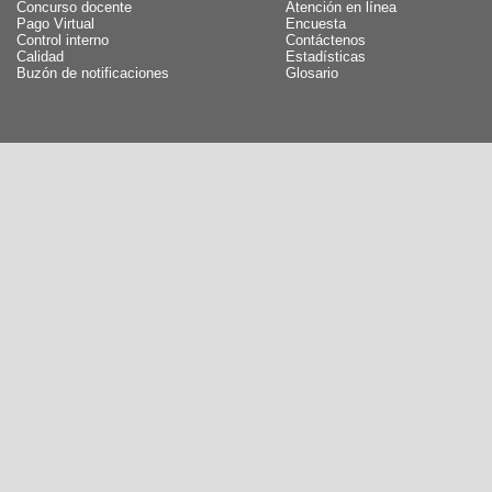
Concurso docente
Atención en línea
Pago Virtual
Encuesta
Control interno
Contáctenos
Calidad
Estadísticas
Buzón de notificaciones
Glosario