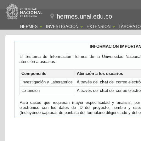
hermes.unal.edu.co
HERMES
INVESTIGACIÓN
EXTENSIÓN
LABORATO
INFORMACIÓN IMPORTA
El Sistema de Información Hermes de la Universidad Naciona
atención a usuarios:
Componente
Atención a los usuarios
Investigación y Laboratorios
A través del
chat
del correo electró
Extensión
A través del
chat
del correo electró
Para casos que requieran mayor especificidad y análisis, por 
electrónico con los datos de ID del proyecto, nombre y espec
(Incluyendo capturas de pantalla del formulario diligenciado y del e