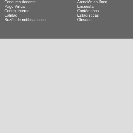
Concurso docente
Atención en línea
Pago Virtual
Encuesta
Control interno
Contáctenos
Calidad
Estadísticas
Buzón de notificaciones
Glosario