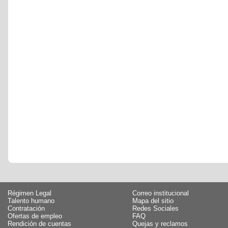
Régimen Legal
Correo institucional
Talento humano
Mapa del sitio
Contratación
Redes Sociales
Ofertas de empleo
FAQ
Rendición de cuentas
Quejas y reclamos