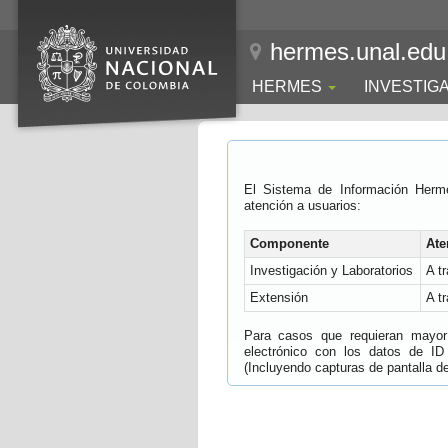
hermes.unal.edu
HERMES
INVESTIG
El Sistema de Información Herm
atención a usuarios:
Componente
Ate
Investigación y Laboratorios
A t
Extensión
A t
Para casos que requieran mayor e
electrónico con los datos de ID
(Incluyendo capturas de pantalla del