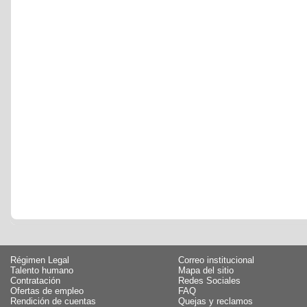
Régimen Legal
Correo institucional
Talento humano
Mapa del sitio
Contratación
Redes Sociales
Ofertas de empleo
FAQ
Rendición de cuentas
Quejas y reclamos