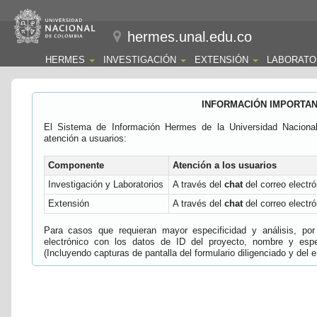
hermes.unal.edu.co
HERMES
INVESTIGACIÓN
EXTENSIÓN
LABORATO
INFORMACIÓN IMPORTA
El Sistema de Información Hermes de la Universidad Naciona
atención a usuarios:
Componente
Atención a los usuarios
Investigación y Laboratorios
A través del
chat
del correo electró
Extensión
A través del
chat
del correo electró
Para casos que requieran mayor especificidad y análisis, por 
electrónico con los datos de ID del proyecto, nombre y espec
(Incluyendo capturas de pantalla del formulario diligenciado y del e