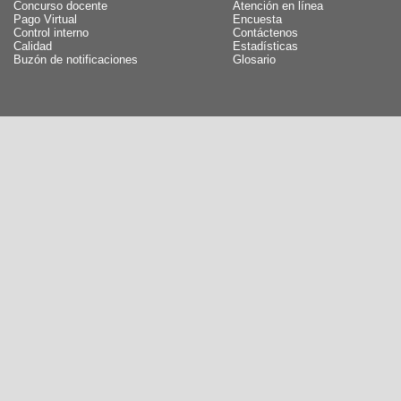
Concurso docente
Atención en línea
Pago Virtual
Encuesta
Control interno
Contáctenos
Calidad
Estadísticas
Buzón de notificaciones
Glosario