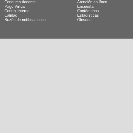
Concurso docente
Atención en línea
Pago Virtual
Encuesta
Control interno
Contáctenos
Calidad
Estadísticas
Buzón de notificaciones
Glosario