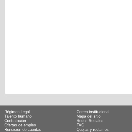
Régimen Legal
Correo institucional
Talento humano
Mapa del sitio
Contratación
Redes Sociales
Ofertas de empleo
FAQ
Rendición de cuentas
Quejas y reclamos