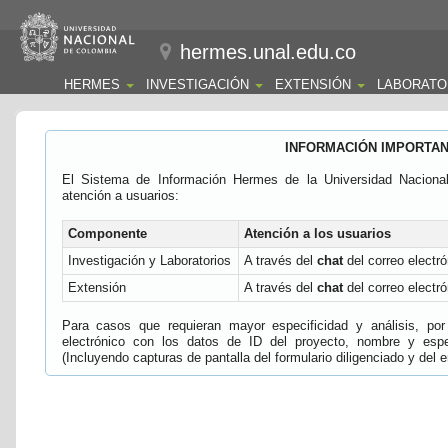
hermes.unal.edu.co
HERMES
INVESTIGACIÓN
EXTENSIÓN
LABORATO
INFORMACIÓN IMPORTA
El Sistema de Información Hermes de la Universidad Naciona
atención a usuarios:
Componente
Atención a los usuarios
Investigación y Laboratorios
A través del
chat
del correo electró
Extensión
A través del
chat
del correo electró
Para casos que requieran mayor especificidad y análisis, por 
electrónico con los datos de ID del proyecto, nombre y espec
(Incluyendo capturas de pantalla del formulario diligenciado y del e