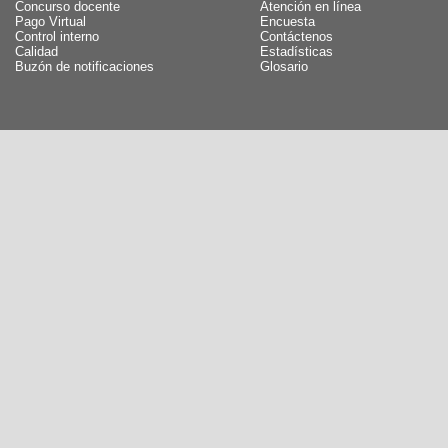
Concurso docente
Atención en línea
Pago Virtual
Encuesta
Control interno
Contáctenos
Calidad
Estadísticas
Buzón de notificaciones
Glosario