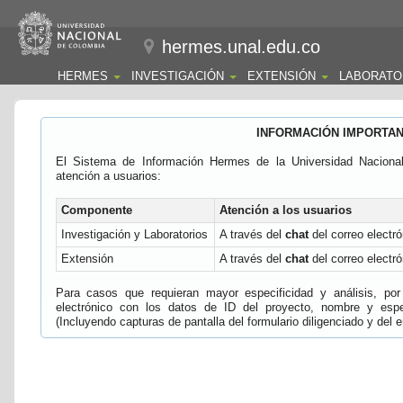
hermes.unal.edu.co
HERMES
INVESTIGACIÓN
EXTENSIÓN
LABORATO
INFORMACIÓN IMPORTA
El Sistema de Información Hermes de la Universidad Naciona
atención a usuarios:
Componente
Atención a los usuarios
Investigación y Laboratorios
A través del
chat
del correo electró
Extensión
A través del
chat
del correo electró
Para casos que requieran mayor especificidad y análisis, por 
electrónico con los datos de ID del proyecto, nombre y espec
(Incluyendo capturas de pantalla del formulario diligenciado y del e