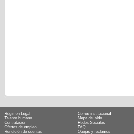
Régimen Legal
Correo institucional
Talento humano
Mapa del sitio
Contratación
Redes Sociales
Ofertas de empleo
FAQ
Rendición de cuentas
Quejas y reclamos