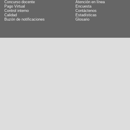
Concurso docente
Atención en línea
Pago Virtual
Encuesta
Control interno
Contáctenos
Calidad
Estadísticas
Buzón de notificaciones
Glosario