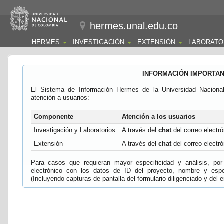
hermes.unal.edu.co
HERMES
INVESTIGACIÓN
EXTENSIÓN
LABORATO
INFORMACIÓN IMPORTA
El Sistema de Información Hermes de la Universidad Naciona
atención a usuarios:
Componente
Atención a los usuarios
Investigación y Laboratorios
A través del
chat
del correo electró
Extensión
A través del
chat
del correo electró
Para casos que requieran mayor especificidad y análisis, por 
electrónico con los datos de ID del proyecto, nombre y espec
(Incluyendo capturas de pantalla del formulario diligenciado y del e