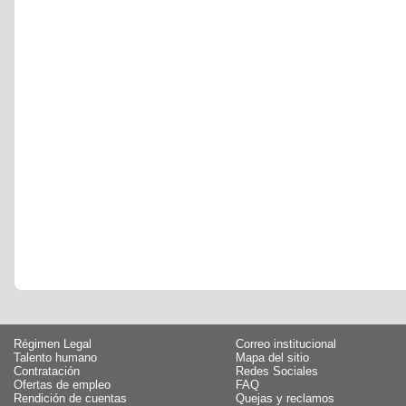
Régimen Legal
Correo institucional
Talento humano
Mapa del sitio
Contratación
Redes Sociales
Ofertas de empleo
FAQ
Rendición de cuentas
Quejas y reclamos