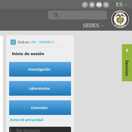
ES
SEDES
Está en:
VRI - HERMES
/
Inicio de sesión
Aviso de privacidad
Más información