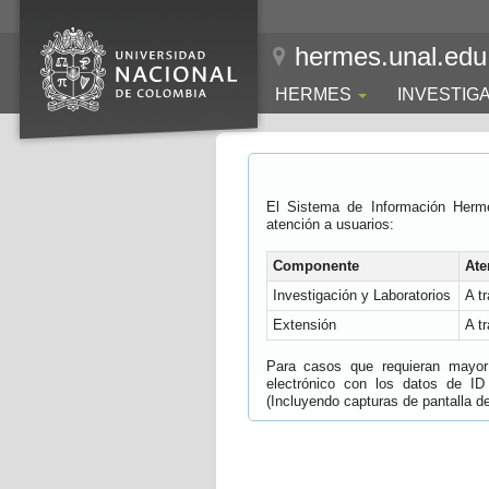
hermes.unal.edu
HERMES
INVESTIG
El Sistema de Información Herm
atención a usuarios:
Componente
Ate
Investigación y Laboratorios
A t
Extensión
A t
Para casos que requieran mayor e
electrónico con los datos de ID
(Incluyendo capturas de pantalla del