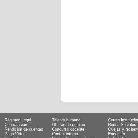
Régimen Legal
Talento humano
Correo institucio
Contratación
Ofertas de empleo
Redes Sociales
Rendición de cuentas
Concurso docente
Quejas y reclam
Pago Virtual
Control interno
Encuesta