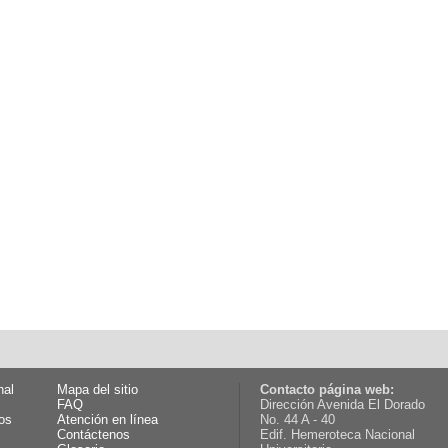
nal
Mapa del sitio
Contacto página web:
FAQ
Dirección Avenida El Dorado
os
Atención en línea
No. 44 A - 40
Contáctenos
Edif. Hemeroteca Nacional