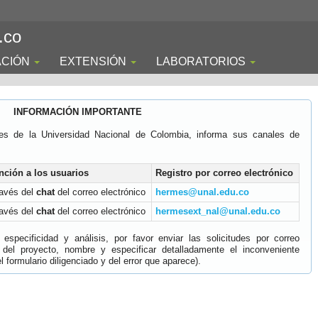
.co
ACIÓN
EXTENSIÓN
LABORATORIOS
INFORMACIÓN IMPORTANTE
es de la Universidad Nacional de Colombia, informa sus canales de
nción a los usuarios
Registro por correo electrónico
ravés del
chat
del correo electrónico
hermes@unal.edu.co
ravés del
chat
del correo electrónico
hermesext_nal@unal.edu.co
specificidad y análisis, por favor enviar las solicitudes por correo
 del proyecto, nombre y especificar detalladamente el inconveniente
 formulario diligenciado y del error que aparece).