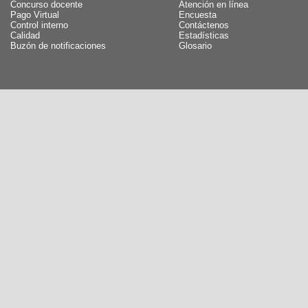
Concurso docente
Atención en línea
Pago Virtual
Encuesta
Control interno
Contáctenos
Calidad
Estadísticas
Buzón de notificaciones
Glosario