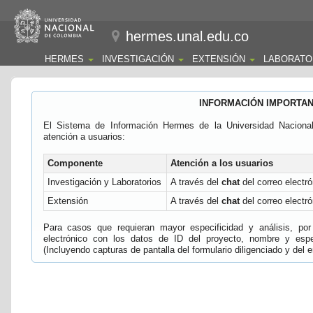
hermes.unal.edu.co
HERMES
INVESTIGACIÓN
EXTENSIÓN
LABORATO
INFORMACIÓN IMPORTA
El Sistema de Información Hermes de la Universidad Naciona
atención a usuarios:
Componente
Atención a los usuarios
Investigación y Laboratorios
A través del
chat
del correo electró
Extensión
A través del
chat
del correo electró
Para casos que requieran mayor especificidad y análisis, por 
electrónico con los datos de ID del proyecto, nombre y espec
(Incluyendo capturas de pantalla del formulario diligenciado y del e