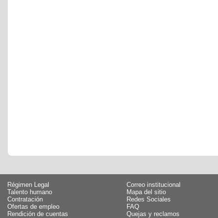
Régimen Legal
Correo institucional
Talento humano
Mapa del sitio
Contratación
Redes Sociales
Ofertas de empleo
FAQ
Rendición de cuentas
Quejas y reclamos