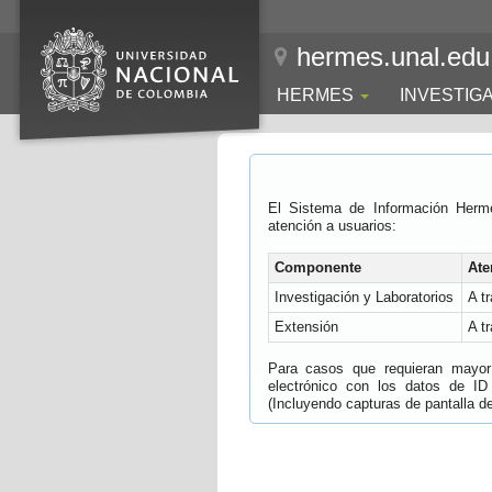
hermes.unal.edu
HERMES
INVESTIG
El Sistema de Información Herm
atención a usuarios:
Componente
Ate
Investigación y Laboratorios
A t
Extensión
A t
Para casos que requieran mayor e
electrónico con los datos de ID
(Incluyendo capturas de pantalla del