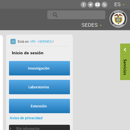
ES
SEDES
Está en:
VRI - HERMES
/
Inicio de sesión
Aviso de privacidad
Más información