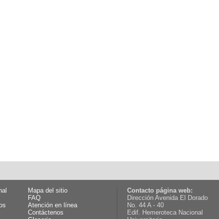
nal
Mapa del sitio
Contacto página web:
FAQ
Dirección Avenida El Dorado
os
Atención en línea
No. 44 A - 40
Contáctenos
Edif. Hemeroteca Nacional