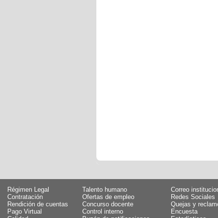
Régimen Legal
Talento humano
Correo institucio
Contratación
Ofertas de empleo
Redes Sociales
Rendición de cuentas
Concurso docente
Quejas y reclam
Pago Virtual
Control interno
Encuesta