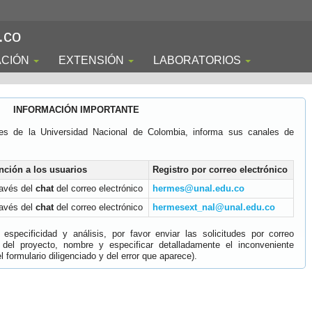
.co
ACIÓN
EXTENSIÓN
LABORATORIOS
INFORMACIÓN IMPORTANTE
es de la Universidad Nacional de Colombia, informa sus canales de
nción a los usuarios
Registro por correo electrónico
ravés del
chat
del correo electrónico
hermes@unal.edu.co
ravés del
chat
del correo electrónico
hermesext_nal@unal.edu.co
specificidad y análisis, por favor enviar las solicitudes por correo
 del proyecto, nombre y especificar detalladamente el inconveniente
 formulario diligenciado y del error que aparece).